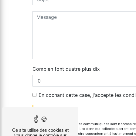
Combien font quatre plus dix
En cochant cette case, j'accepte les condi
** Les données personnelles communiquées sont nécessaires aux
répondre à votre message. Les données collectées seront commun
Ce site utilise des cookies et
d’opposition, de retrait de votre consentement à tout moment e
vous donne le contrôle sur