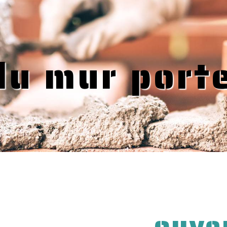
du mur port
ouve