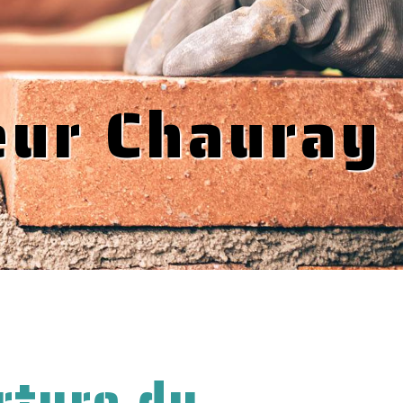
eur Chauray
rture du